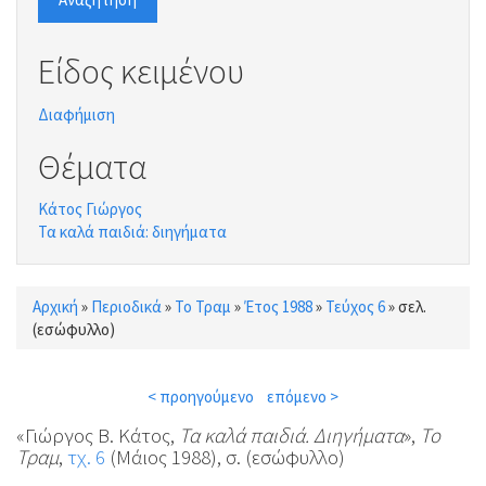
Είδος κειμένου
Διαφήμιση
Θέματα
Κάτος Γιώργος
Τα καλά παιδιά: διηγήματα
Αρχική
»
Περιοδικά
»
Το Τραμ
»
Έτος 1988
»
Τεύχος 6
»
σελ.
Είστε εδώ
(εσώφυλλο)
< προηγούμενο
επόμενο >
«Γιώργος Β. Κάτος,
Τα καλά παιδιά. Διηγήματα
»,
Το
Τραμ
,
τχ. 6
(Μάιος 1988), σ. (εσώφυλλο)