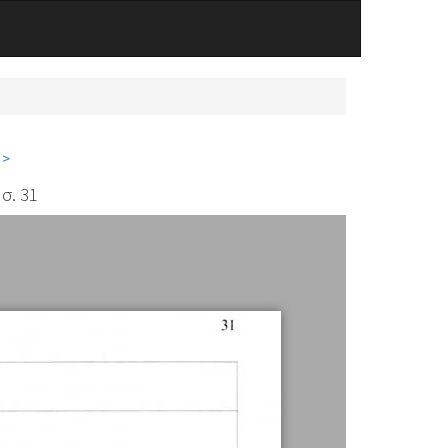
 >
σ. 31