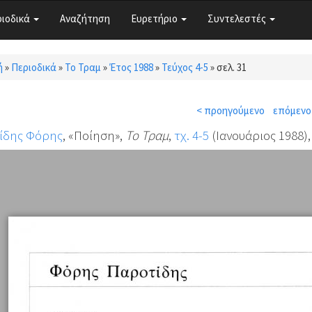
ριοδικά
Αναζήτηση
Ευρετήριο
Συντελεστές
ή
»
Περιοδικά
»
Το Τραμ
»
Έτος 1988
»
Τεύχος 4-5
»
σελ. 31
τε εδώ
< προηγούμενο
επόμενο
ίδης Φόρης
, «Ποίηση»,
Το Τραμ
,
τχ. 4-5
(Ιανουάριος 1988), 