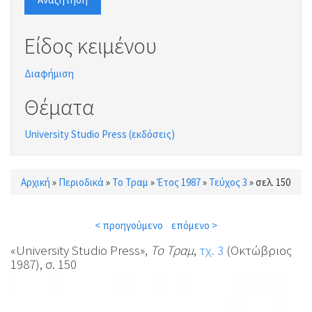
Είδος κειμένου
Διαφήμιση
Θέματα
University Studio Press (εκδόσεις)
Αρχική
»
Περιοδικά
»
Το Τραμ
»
Έτος 1987
»
Τεύχος 3
»
σελ. 150
Είστε εδώ
< προηγούμενο
επόμενο >
«University Studio Press»,
Το Τραμ
,
τχ. 3
(Οκτώβριος
1987), σ. 150