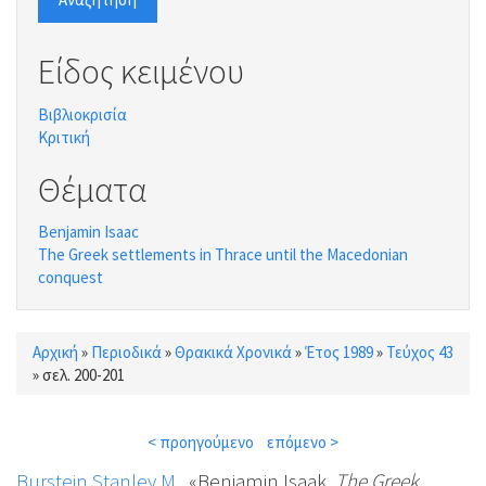
Είδος κειμένου
Βιβλιοκρισία
Κριτική
Θέματα
Benjamin Isaac
The Greek settlements in Thrace until the Macedonian
conquest
Αρχική
»
Περιοδικά
»
Θρακικά Χρονικά
»
Έτος 1989
»
Τεύχος 43
Είστε εδώ
»
σελ. 200-201
< προηγούμενο
επόμενο >
Burstein Stanley M.
, «Benjamin Isaak,
The Greek