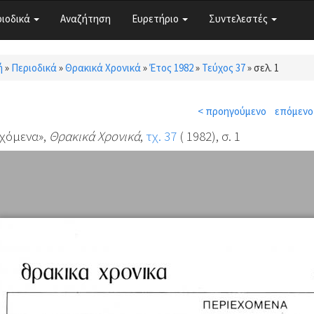
ριοδικά
Αναζήτηση
Ευρετήριο
Συντελεστές
ή
»
Περιοδικά
»
Θρακικά Χρονικά
»
Έτος 1982
»
Τεύχος 37
»
σελ. 1
τε εδώ
< προηγούμενο
επόμενο
χόμενα»,
Θρακικά Χρονικά
,
τχ. 37
( 1982), σ. 1