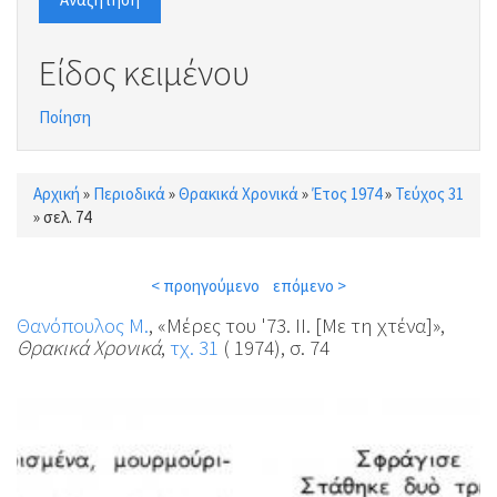
Είδος κειμένου
Ποίηση
Αρχική
»
Περιοδικά
»
Θρακικά Χρονικά
»
Έτος 1974
»
Τεύχος 31
Είστε εδώ
»
σελ. 74
< προηγούμενο
επόμενο >
Θανόπουλος Μ.
, «Μέρες του '73. ΙΙ. [Με τη χτένα]»,
Θρακικά Χρονικά
,
τχ. 31
( 1974), σ. 74