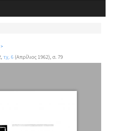
 >
2,
τχ. 6
(Απρίλιος 1962), σ. 79