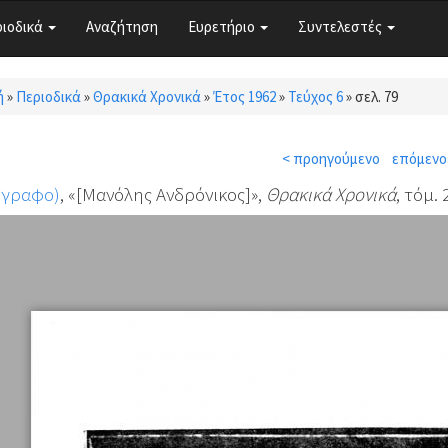
ριοδικά
Αναζήτηση
Ευρετήριο
Συντελεστές
ή
»
Περιοδικά
»
Θρακικά Χρονικά
»
Έτος 1962
»
Τεύχος 6
»
σελ. 79
τε εδώ
< προηγούμενο
επόμενο
όγραφο)
, «[Μανόλης Ανδρόνικος]»,
Θρακικά Χρονικά
, τόμ. 