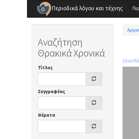
Παράκαμψη προς το κυρίως περιεχόμενο
Περιοδικά λόγου και τέχνης
Πε
Αρχικ
Είσ
Αναζήτηση
Θρακικά Χρονικά
(ανυπ
Τίτλος
Συγγραφέας
Θέματα