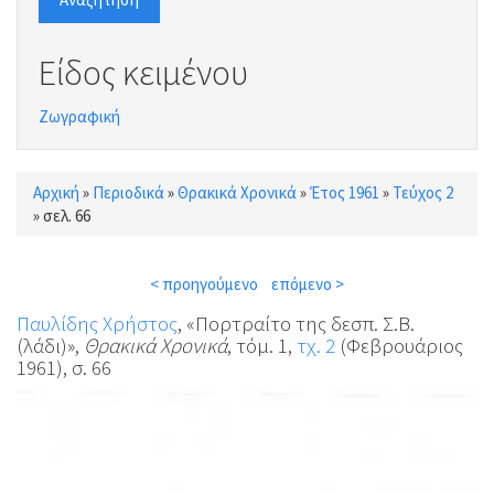
Είδος κειμένου
Ζωγραφική
Αρχική
»
Περιοδικά
»
Θρακικά Χρονικά
»
Έτος 1961
»
Τεύχος 2
Είστε εδώ
»
σελ. 66
< προηγούμενο
επόμενο >
Παυλίδης Χρήστος
, «Πορτραίτο της δεσπ. Σ.Β.
(λάδι)»,
Θρακικά Χρονικά
, τόμ. 1,
τχ. 2
(Φεβρουάριος
1961), σ. 66