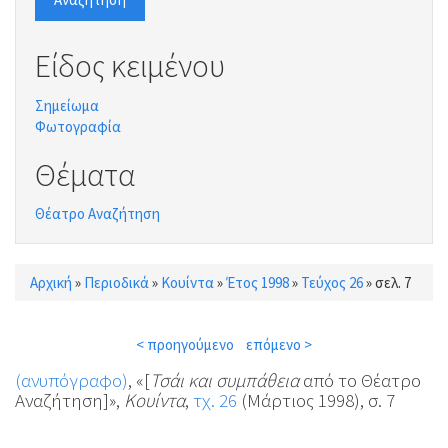
Είδος κειμένου
Σημείωμα
Φωτογραφία
Θέματα
Θέατρο Αναζήτηση
Αρχική
»
Περιοδικά
»
Κουίντα
»
Έτος 1998
»
Τεύχος 26
»
σελ. 7
Είστε εδώ
< προηγούμενο
επόμενο >
(ανυπόγραφο)
, «[
Τσάι και συμπάθεια
από το Θέατρο
Αναζήτηση]»,
Κουίντα
,
τχ. 26
(Μάρτιος 1998), σ. 7