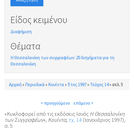
Είδος κειμένου
Διαφήμιση
Θέματα
Η Θεσσαλονίκη των συγγραφέων: 20 διηγήματα για τη
Θεσσαλονίκη
Αρχική
»
Περιοδικά
»
Κουίντα
»
Έτος 1997
»
Τεύχος 14
»
σελ. 5
Είστε εδώ
< προηγούμενο
επόμενο >
«Κυκλοφορεί από τις εκδόσεις Ιανός
Η Θεσσαλονίκη
των Συγγραφέων
»,
Κουίντα
,
τχ. 14
(Ιανουάριος 1997),
σ. 5