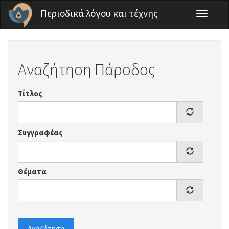
Παράκαμψη προς το κυρίως περιεχόμενο
Περιοδικά λόγου και τέχνης
Toggle
navigati
Αναζήτηση Πάροδος
Τίτλος
Συγγραφέας
Θέματα
Αναζήτηση