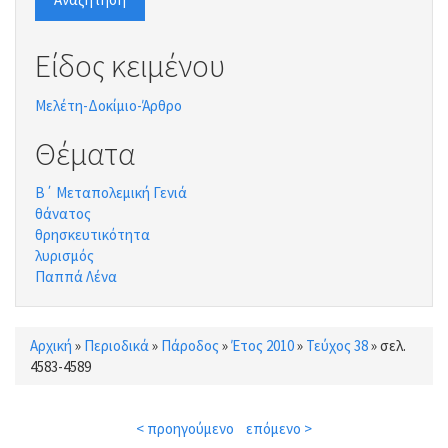
Είδος κειμένου
Μελέτη-Δοκίμιο-Άρθρο
Θέματα
Β΄ Μεταπολεμική Γενιά
θάνατος
θρησκευτικότητα
λυρισμός
Παππά Λένα
Αρχική
»
Περιοδικά
»
Πάροδος
»
Έτος 2010
»
Τεύχος 38
»
σελ.
Είστε εδώ
4583-4589
< προηγούμενο
επόμενο >