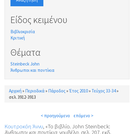
Είδος κειμένου
Βιβλιοκρισία
Κριτική
Θέματα
Steinbeck John
Άνθρωποι και ποντίκια
Αρχική
»
Περιοδικά
»
Πάροδος
»
Έτος 2010
»
Τεύχος 33-34
»
Είστε εδώ
σελ. 3912-3913
< προηγούμενο
επόμενο >
Κουτροκόη Άννυ
, «Το βιβλίο. John Steinbeck:
Άνθρωποι και ποντίκια
, νουβέλα, σελ. 207, εκδ.