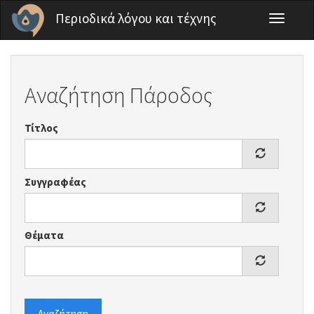
Παράκαμψη προς το κυρίως περιεχόμενο
Περιοδικά λόγου και τέχνης
Toggle
navigati
Αναζήτηση Πάροδος
Τίτλος
Συγγραφέας
Θέματα
Αναζήτηση