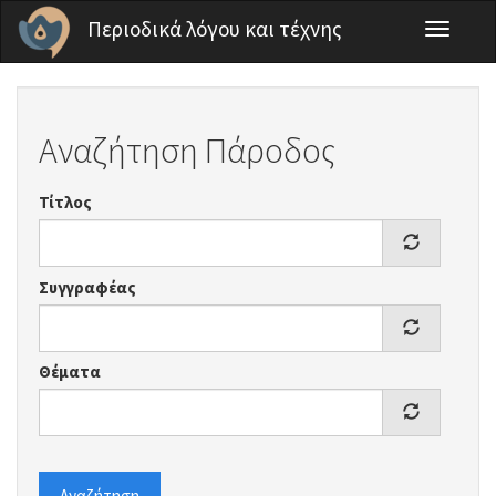
Παράκαμψη προς το κυρίως περιεχόμενο
Περιοδικά λόγου και τέχνης
Toggle
navigati
Αναζήτηση Πάροδος
Τίτλος
Συγγραφέας
Θέματα
Αναζήτηση