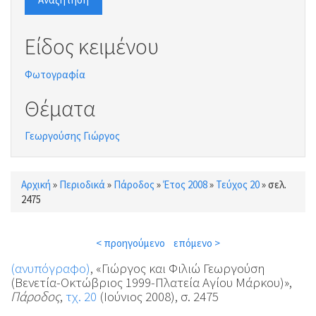
Είδος κειμένου
Φωτογραφία
Θέματα
Γεωργούσης Γιώργος
Αρχική
»
Περιοδικά
»
Πάροδος
»
Έτος 2008
»
Τεύχος 20
»
σελ.
Είστε εδώ
2475
< προηγούμενο
επόμενο >
(ανυπόγραφο)
, «Γιώργος και Φιλιώ Γεωργούση
(Βενετία-Οκτώβριος 1999-Πλατεία Αγίου Μάρκου)»,
Πάροδος
,
τχ. 20
(Ιούνιος 2008), σ. 2475