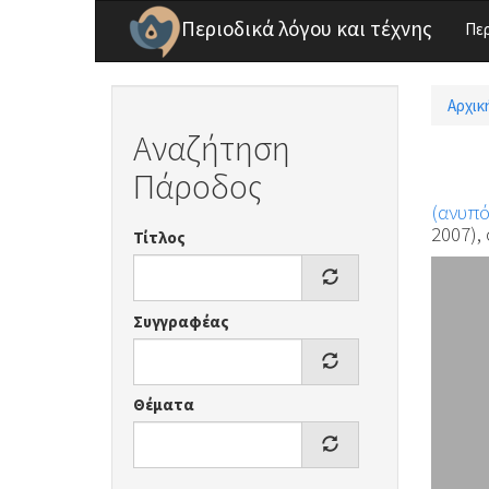
Παράκαμψη προς το κυρίως περιεχόμενο
Περιοδικά λόγου και τέχνης
Πε
Αρχικ
Είσ
Αναζήτηση
Πάροδος
(ανυπ
2007), 
Τίτλος
Συγγραφέας
Θέματα