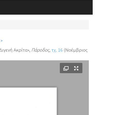
 >
Διγενή Ακρίτα»,
Πάροδος
,
τχ. 16
(Νοέμβριος