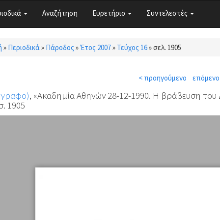
ριοδικά
Αναζήτηση
Ευρετήριο
Συντελεστές
ή
»
Περιοδικά
»
Πάροδος
»
Έτος 2007
»
Τεύχος 16
»
σελ. 1905
τε εδώ
< προηγούμενο
επόμενο
όγραφο)
, «Ακαδημία Αθηνών 28-12-1990. Η βράβευση του 
σ. 1905