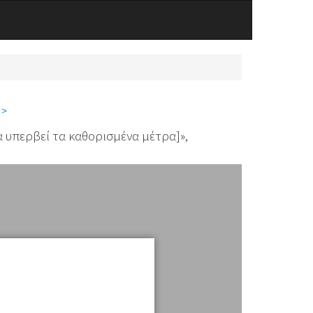
 >
α υπερβεί τα καθορισμένα μέτρα]»,