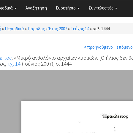
ριοδικά
Αναζήτηση
Ευρετήριο
Συντελεστές
ή
»
Περιοδικά
»
Πάροδος
»
Έτος 2007
»
Τεύχος 14
»
σελ. 1444
τε εδώ
< προηγούμενο
επόμενο
ειτος
, «Μικρό ανθολόγιο αρχαίων λυρικών. [Ο ήλιος δεν θ
ος
,
τχ. 14
(Ιούνιος 2007), σ. 1444