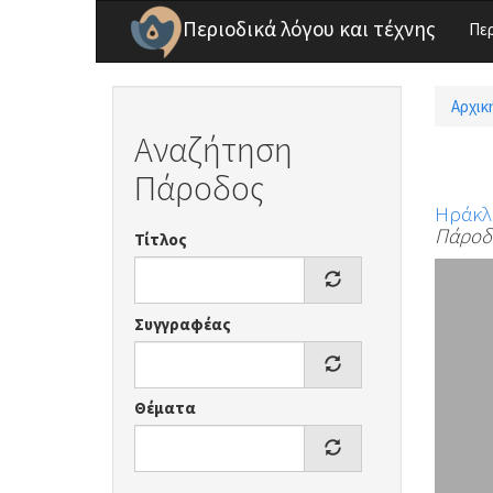
Παράκαμψη προς το κυρίως περιεχόμενο
Περιοδικά λόγου και τέχνης
Πε
Αρχικ
Είσ
Αναζήτηση
Πάροδος
Ηράκλ
Πάροδ
Τίτλος
Συγγραφέας
Θέματα