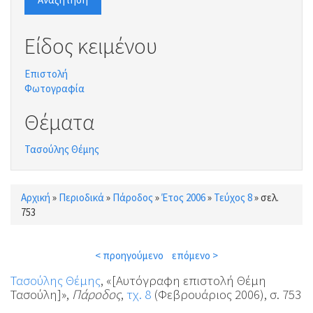
Είδος κειμένου
Επιστολή
Φωτογραφία
Θέματα
Τασούλης Θέμης
Αρχική
»
Περιοδικά
»
Πάροδος
»
Έτος 2006
»
Τεύχος 8
»
σελ.
Είστε εδώ
753
< προηγούμενο
επόμενο >
Τασούλης Θέμης
, «[Αυτόγραφη επιστολή Θέμη
Τασούλη]»,
Πάροδος
,
τχ. 8
(Φεβρουάριος 2006), σ. 753