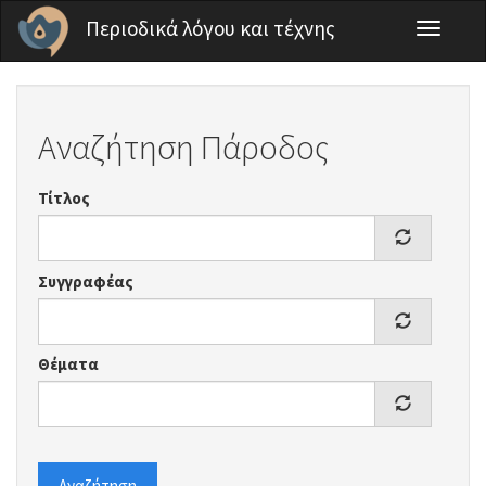
Παράκαμψη προς το κυρίως περιεχόμενο
Περιοδικά λόγου και τέχνης
Toggle
navigati
Αναζήτηση Πάροδος
Τίτλος
Συγγραφέας
Θέματα
Αναζήτηση