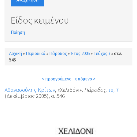
Είδος κειμένου
Ποίηση
Αρχική
»
Περιοδικά
»
Πάροδος
»
Έτος 2005
»
Τεύχος 7
»
σελ.
Είστε εδώ
546
< προηγούμενο
επόμενο >
Αθανασούλης Κρίτων
, «Χελιδόνι»,
Πάροδος
,
τχ. 7
(Δεκέμβριος 2005), σ. 546