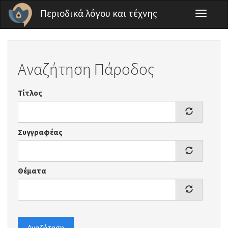
Παράκαμψη προς το κυρίως περιεχόμενο
Περιοδικά λόγου και τέχνης
Toggle
navigati
Αναζήτηση Πάροδος
Τίτλος
Συγγραφέας
Θέματα
Αναζήτηση