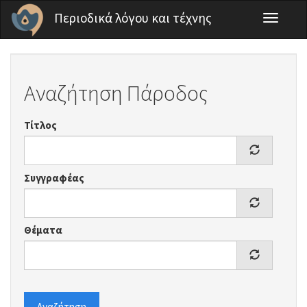
Παράκαμψη προς το κυρίως περιεχόμενο
Περιοδικά λόγου και τέχνης
Toggle
navigati
Αναζήτηση Πάροδος
Τίτλος
Συγγραφέας
Θέματα
Αναζήτηση