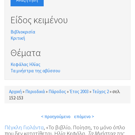
Είδος κειμένου
Βιβλιοκρισία
Κριτική
Θέματα
Κεφάλας Ηλίας
Τα μνήστρα της αβύσσου
Αρχική
»
Περιοδικά
»
Πάροδος
»
Έτος 2003
»
Τεύχος 2
»
σελ.
Είστε εδώ
152-153
< προηγούμενο
επόμενο >
Πέγκλη Γιολάντα
, «Το βιβλίο. Ποίηση, το μόνο όπλο
που δεν κατατίθεται. Ηλία Κεφάλα,
Τα Μνήστρα της