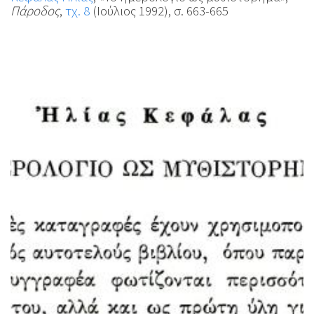
Πάροδος
,
τχ. 8
(Ιούλιος 1992), σ. 663-665