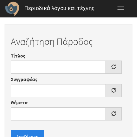
Παράκαμψη προς το κυρίως περιεχόμενο
Περιοδικά λόγου και τέχνης
Toggle
navigati
Αναζήτηση Πάροδος
Τίτλος
Συγγραφέας
Θέματα
Αναζήτηση