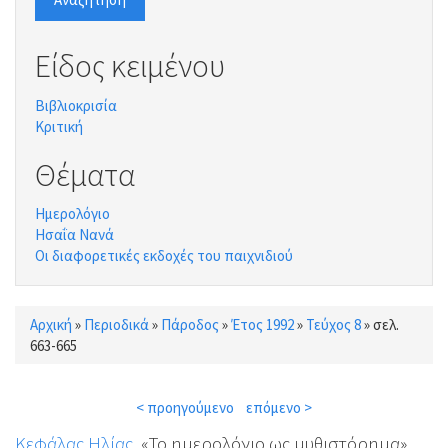
Είδος κειμένου
Βιβλιοκρισία
Κριτική
Θέματα
Ημερολόγιο
Ησαΐα Νανά
Οι διαφορετικές εκδοχές του παιχνιδιού
Αρχική
»
Περιοδικά
»
Πάροδος
»
Έτος 1992
»
Τεύχος 8
»
σελ.
Είστε εδώ
663-665
< προηγούμενο
επόμενο >
Κεφάλας Ηλίας
, «Το ημερολόγιο ως μυθιστόρημα»,