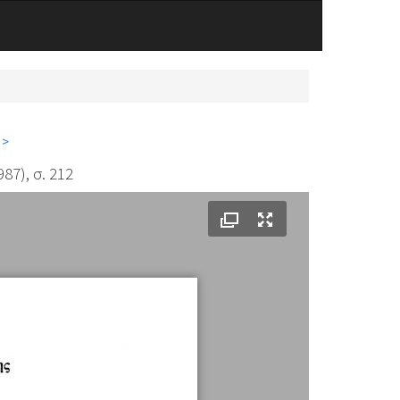
 >
87), σ. 212