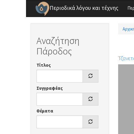
Παράκαμψη προς το κυρίως περιεχόμενο
Περιοδικά λόγου και τέχνης
Πε
Αρχικ
Είσ
Αναζήτηση
Πάροδος
Τζανετ
Τίτλος
Συγγραφέας
Θέματα