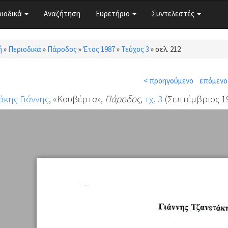
ριοδικά
Αναζήτηση
Ευρετήριο
Συντελεστές
ή
»
Περιοδικά
»
Πάροδος
»
Έτος 1987
»
Τεύχος 3
»
σελ. 212
τε εδώ
< προηγούμενο
επόμενο
άκης Γιάννης
, «Κουβέρτα»,
Πάροδος
,
τχ. 3
(Σεπτέμβριος 19