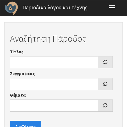
Παράκαμψη προς το κυρίως περιεχόμενο
Περιοδικά λόγου και τέχνης
Toggle
navigati
Αναζήτηση Πάροδος
Τίτλος
Συγγραφέας
Θέματα
Αναζήτηση