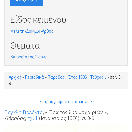
Είδος κειμένου
Μελέτη-Δοκίμιο-Άρθρο
Θέματα
Κακναβάτος Έκτωρ
Αρχική
»
Περιοδικά
»
Πάροδος
»
Έτος 1986
»
Τεύχος 1
»
σελ. 3-
Είστε εδώ
9
< προηγούμενο
επόμενο >
Πέγκλη Γιολάντα
, «“Έρωτας δυο μαχαιριών”»,
Πάροδος
,
τχ. 1
(Ιανουάριος 1986), σ. 3-9