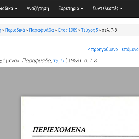
ριοδικά
Αναζήτηση
Ευρετήριο
Συντελεστές
ή
»
Περιοδικά
»
Παραφυάδα
»
Έτος 1989
»
Τεύχος 5
»
σελ. 7-8
τε εδώ
< προηγούμενο
επόμενο
χόμενα»,
Παραφυάδα
,
τχ. 5
( 1989), σ. 7-8