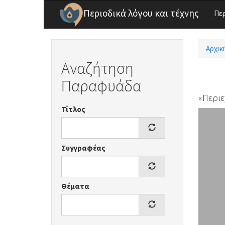
Παράκαμψη προς το κυρίως περιεχόμενο
Περιοδικά λόγου και τέχνης
Πε
Αρχικ
Είσ
Αναζήτηση
Παραφυάδα
«Περιε
Τίτλος
Συγγραφέας
Θέματα