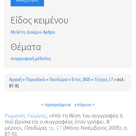
Είδος κειμένου
Μελέτη-Δοκίμιο-Άρθρο
Θέματα
συγγραφική μέθοδος
Αρχική
»
Περιοδικά
»
Πανδώρα
»
Έτος 2005
»
Τεύχος 17
»
σελ.
Είστε εδώ
87-91
< προηγούμενο
επόμενο >
Ρωμανός Γιώργος
, «Από τη θέση του συγγραφέα ή
πού βρίσκεται ο συγγραφέας όταν γράφει. Β΄
μέρος»,
Πανδώρα
,
τχ. 17
(Μάιος-Νοέμβριος 2005), σ.
87-91