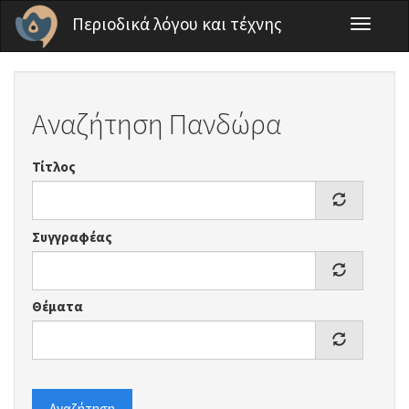
Παράκαμψη προς το κυρίως περιεχόμενο
Περιοδικά λόγου και τέχνης
Toggle
navigati
Αναζήτηση Πανδώρα
Τίτλος
Συγγραφέας
Θέματα
Αναζήτηση