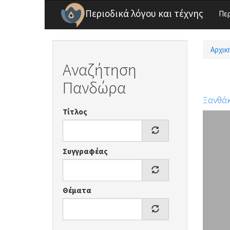
Παράκαμψη προς το κυρίως περιεχόμενο
Περιοδικά λόγου και τέχνης
Πε
Αρχικ
Είσ
Αναζήτηση
Πανδώρα
Ξανθάκ
Τίτλος
Συγγραφέας
Θέματα