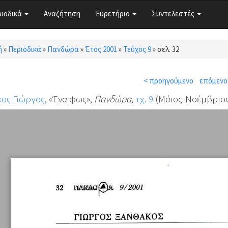
ριοδικά
Αναζήτηση
Ευρετήριο
Συντελεστές
ή
»
Περιοδικά
»
Πανδώρα
»
Έτος 2001
»
Τεύχος 9
»
σελ. 32
τε εδώ
< προηγούμενο
επόμενο
ος Γιώργος
, «Ένα φως»,
Πανδώρα
,
τχ. 9
(Μάιος-Νοέμβριος 