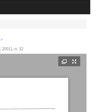
 >
2001), σ. 32