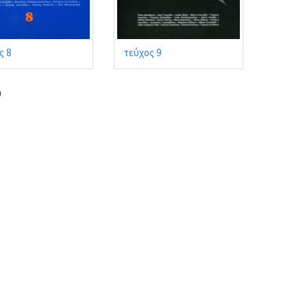
ς 8
τεύχος 9
0