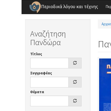
Παράκαμψη προς το κυρίως περιεχόμενο
Περιοδικά λόγου και τέχνης
Πε
Αρχικ
Είσ
Αναζήτηση
Πανδώρα
Πα
Τίτλος
Συγγραφέας
Θέματα