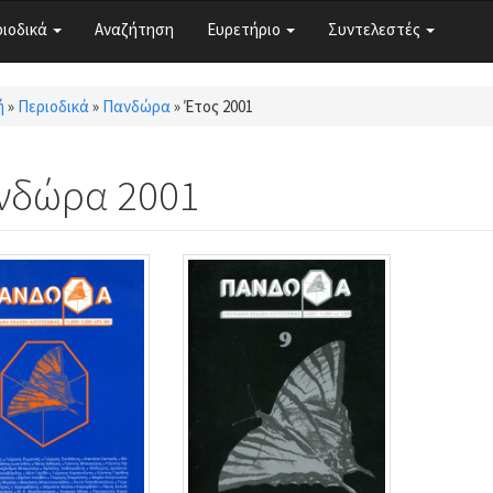
ριοδικά
Αναζήτηση
Ευρετήριο
Συντελεστές
ή
»
Περιοδικά
»
Πανδώρα
»
Έτος 2001
τε εδώ
νδώρα 2001