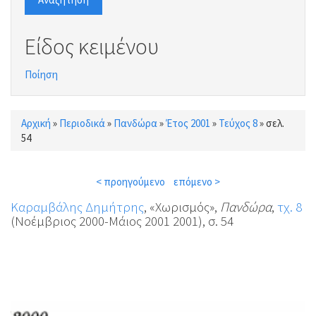
Είδος κειμένου
Ποίηση
Αρχική
»
Περιοδικά
»
Πανδώρα
»
Έτος 2001
»
Τεύχος 8
»
σελ.
Είστε εδώ
54
< προηγούμενο
επόμενο >
Καραμβάλης Δημήτρης
, «Χωρισμός»,
Πανδώρα
,
τχ. 8
(Νοέμβριος 2000-Μάιος 2001 2001), σ. 54