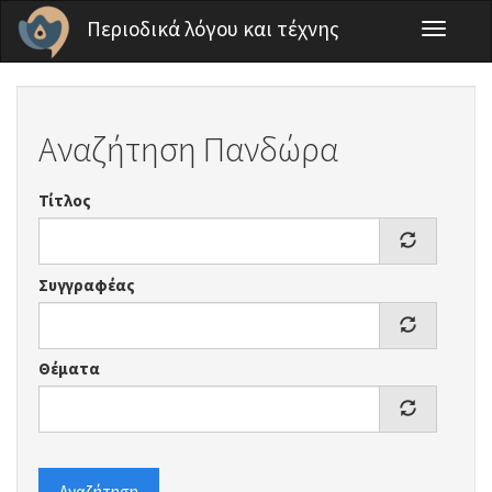
Παράκαμψη προς το κυρίως περιεχόμενο
Περιοδικά λόγου και τέχνης
Toggle
navigati
Αναζήτηση Πανδώρα
Τίτλος
Συγγραφέας
Θέματα
Αναζήτηση