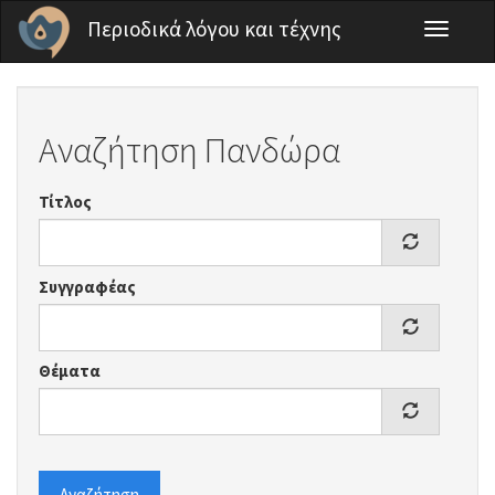
Παράκαμψη προς το κυρίως περιεχόμενο
Περιοδικά λόγου και τέχνης
Toggle
navigati
Αναζήτηση Πανδώρα
Τίτλος
Συγγραφέας
Θέματα
Αναζήτηση