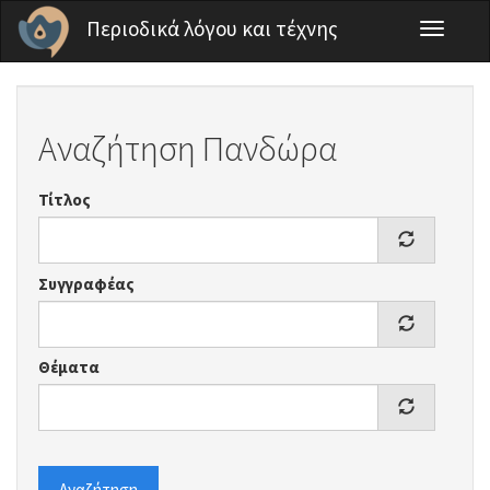
Παράκαμψη προς το κυρίως περιεχόμενο
Περιοδικά λόγου και τέχνης
Toggle
navigati
Αναζήτηση Πανδώρα
Τίτλος
Συγγραφέας
Θέματα
Αναζήτηση