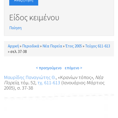
Είδος κειμένου
Ποίηση
Αρχική
»
Περιοδικά
»
Νέα Πορεία
»
Έτος 2005
»
Τεύχος 611-613
Είστε εδώ
»
σελ. 37-38
< προηγούμενο
επόμενο >
Μαυρίδης Παναγιώτης Θ.
, «Κρανίων τόπος»,
Νέα
Πορεία
, τόμ. 52,
τχ. 611-613
(Ιανουάριος-Μάρτιος
2005), σ. 37-38