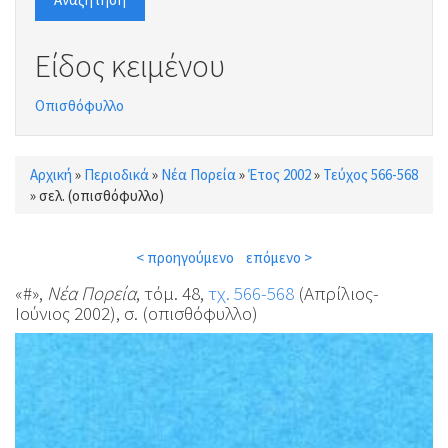
Είδος κειμένου
Οπισθόφυλλο
Αρχική
»
Περιοδικά
»
Νέα Πορεία
»
Έτος 2002
»
Τεύχος 566-568
Είστε εδώ
»
σελ. (οπισθόφυλλο)
< προηγούμενο
επόμενο >
«#»,
Νέα Πορεία
, τόμ. 48,
τχ. 566-568
(Απρίλιος-
Ιούνιος 2002), σ. (οπισθόφυλλο)