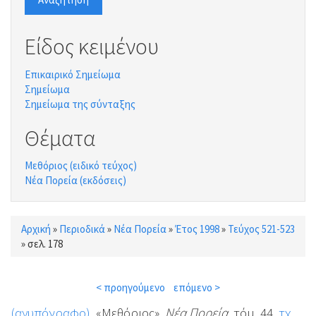
Είδος κειμένου
Επικαιρικό Σημείωμα
Σημείωμα
Σημείωμα της σύνταξης
Θέματα
Μεθόριος (ειδικό τεύχος)
Νέα Πορεία (εκδόσεις)
Αρχική
»
Περιοδικά
»
Νέα Πορεία
»
Έτος 1998
»
Τεύχος 521-523
Είστε εδώ
»
σελ. 178
< προηγούμενο
επόμενο >
(ανυπόγραφο)
, «Μεθόριος»,
Νέα Πορεία
, τόμ. 44,
τχ.