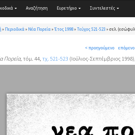
ριοδικά
Αναζήτηση
Ευρετήριο
Συντελεστές
ή
»
Περιοδικά
»
Νέα Πορεία
»
Έτος 1998
»
Τεύχος 521-523
»
σελ. (εσώφυλ
τε εδώ
< προηγούμενο
επόμενο
α Πορεία
, τόμ. 44,
τχ. 521-523
(Ιούλιος-Σεπτέμβριος 1998)