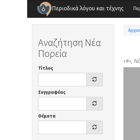
Παράκαμψη προς το κυρίως περιεχόμενο
Περιοδικά λόγου και τέχνης
Πε
Αρχικ
Είσ
Αναζήτηση Νέα
Πορεία
«#»,
Νέ
Τίτλος
Συγγραφέας
Θέματα