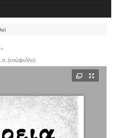
λο)
 >
, σ. (εσώφυλλο)