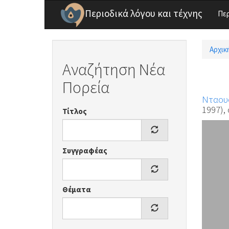
Παράκαμψη προς το κυρίως περιεχόμενο
Περιοδικά λόγου και τέχνης
Πε
Αρχικ
Είσ
Αναζήτηση Νέα
Πορεία
Νταουσ
1997), 
Τίτλος
Συγγραφέας
Θέματα