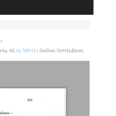
 >
 τόμ. 43,
τχ. 509-511
(Ιούλιος-Σεπτέμβριος