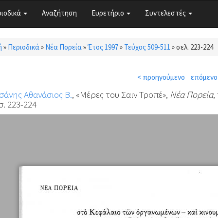
ριοδικά
Αναζήτηση
Ευρετήριο
Συντελεστές
ή
»
Περιοδικά
»
Νέα Πορεία
»
Έτος 1997
»
Τεύχος 509-511
»
σελ. 223-224
τε εδώ
< προηγούμενο
επόμενο
άνης Αθανάσιος Β.
, «Μέρες του Σαιν Τροπέ»,
Νέα Πορεία
,
σ. 223-224