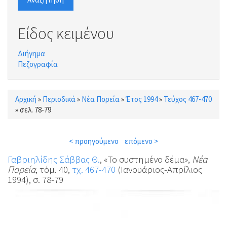
Είδος κειμένου
Διήγημα
Πεζογραφία
Αρχική
»
Περιοδικά
»
Νέα Πορεία
»
Έτος 1994
»
Τεύχος 467-470
Είστε εδώ
»
σελ. 78-79
< προηγούμενο
επόμενο >
Γαβριηλίδης Σάββας Θ.
, «Το συστημένο δέμα»,
Νέα
Πορεία
, τόμ. 40,
τχ. 467-470
(Ιανουάριος-Απρίλιος
1994), σ. 78-79