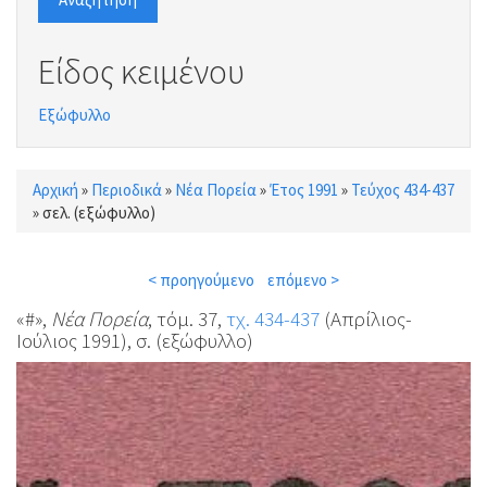
Είδος κειμένου
Εξώφυλλο
Αρχική
»
Περιοδικά
»
Νέα Πορεία
»
Έτος 1991
»
Τεύχος 434-437
Είστε εδώ
»
σελ. (εξώφυλλο)
< προηγούμενο
επόμενο >
«#»,
Νέα Πορεία
, τόμ. 37,
τχ. 434-437
(Απρίλιος-
Ιούλιος 1991), σ. (εξώφυλλο)