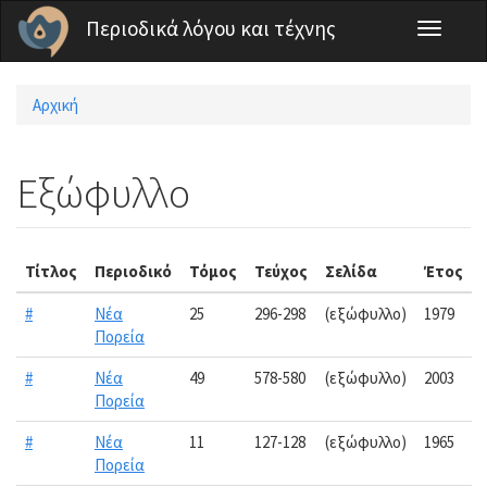
Παράκαμψη προς το κυρίως περιεχόμενο
Περιοδικά λόγου και τέχνης
Toggle
navigati
Αρχική
Είστε εδώ
Εξώφυλλο
Τίτλος
Περιοδικό
Τόμος
Τεύχος
Σελίδα
Έτος
#
Νέα
25
296-298
(εξώφυλλο)
1979
Πορεία
#
Νέα
49
578-580
(εξώφυλλο)
2003
Πορεία
#
Νέα
11
127-128
(εξώφυλλο)
1965
Πορεία