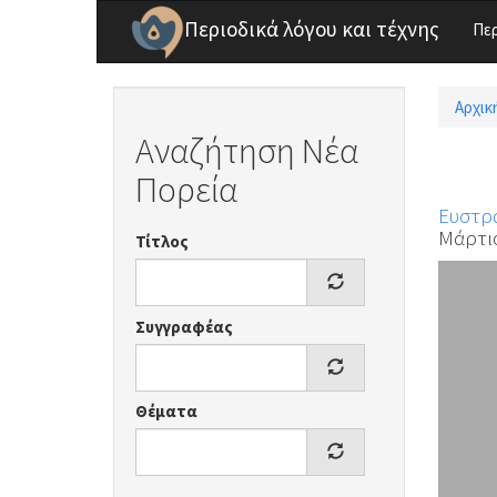
Παράκαμψη προς το κυρίως περιεχόμενο
Περιοδικά λόγου και τέχνης
Πε
Αρχικ
Είσ
Αναζήτηση Νέα
Πορεία
Ευστρ
Μάρτιο
Τίτλος
Συγγραφέας
Θέματα