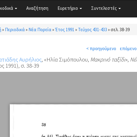
ριοδικά
Αναζήτηση
Ευρετήριο
Συντελεστές
ή
»
Περιοδικά
»
Νέα Πορεία
»
Έτος 1991
»
Τεύχος 431-433
»
σελ. 38-39
τε εδώ
< προηγούμενο
επόμενο
ατιάδης Αυρήλιος
, «Ηλία Σιμόπουλου,
Μακρινό ταξίδι
»,
Νέ
ς 1991), σ. 38-39