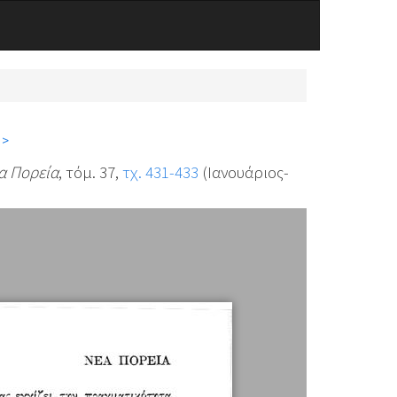
 >
α Πορεία
, τόμ. 37,
τχ. 431-433
(Ιανουάριος-