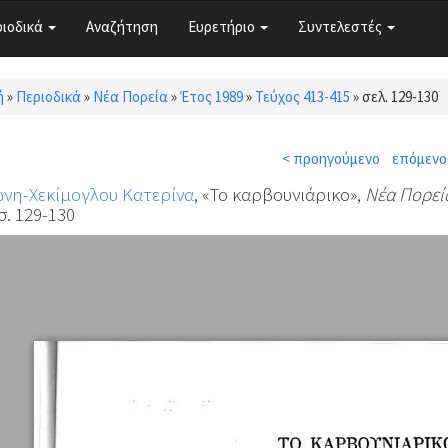
ριοδικά
Αναζήτηση
Ευρετήριο
Συντελεστές
ή
»
Περιοδικά
»
Νέα Πορεία
»
Έτος 1989
»
Τεύχος 413-415
»
σελ. 129-130
τε εδώ
< προηγούμενο
επόμενο
νη-Χεκίμογλου Κατερίνα
, «Το καρβουνιάρικο»,
Νέα Πορεί
σ. 129-130