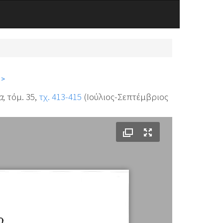
 >
α
, τόμ. 35,
τχ. 413-415
(Ιούλιος-Σεπτέμβριος