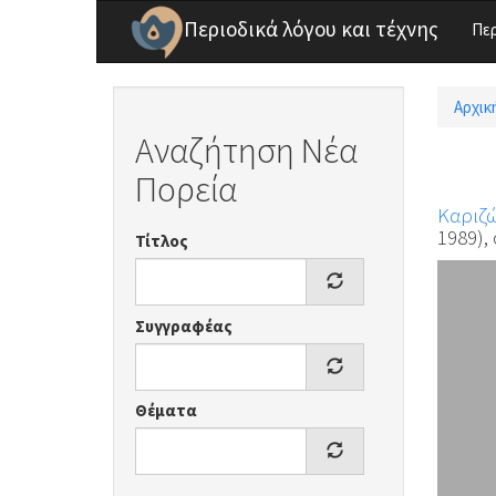
Παράκαμψη προς το κυρίως περιεχόμενο
Περιοδικά λόγου και τέχνης
Πε
Αρχικ
Είσ
Αναζήτηση Νέα
Πορεία
Καριζώ
1989), 
Τίτλος
Συγγραφέας
Θέματα