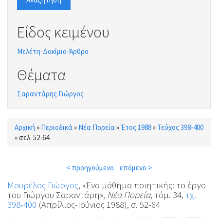
Είδος κειμένου
Μελέτη-Δοκίμιο-Άρθρο
Θέματα
Σαραντάρης Γιώργος
Αρχική
»
Περιοδικά
»
Νέα Πορεία
»
Έτος 1988
»
Τεύχος 398-400
Είστε εδώ
»
σελ. 52-64
< προηγούμενο
επόμενο >
Μουρέλος Γιώργος
, «Ένα μάθημα ποιητικής: το έργο
του Γιώργου Σαραντάρη»,
Νέα Πορεία
, τόμ. 34,
τχ.
398-400
(Απρίλιος-Ιούνιος 1988), σ. 52-64