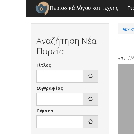
Παράκαμψη προς το κυρίως περιεχόμενο
Περιοδικά λόγου και τέχνης
Πε
Αρχικ
Είσ
Αναζήτηση Νέα
Πορεία
«#»,
Νέ
Τίτλος
Συγγραφέας
Θέματα