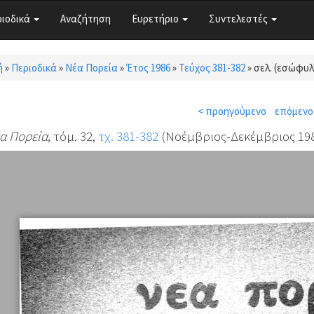
ριοδικά
Αναζήτηση
Ευρετήριο
Συντελεστές
ή
»
Περιοδικά
»
Νέα Πορεία
»
Έτος 1986
»
Τεύχος 381-382
»
σελ. (εσώφυλ
τε εδώ
< προηγούμενο
επόμενο
α Πορεία
, τόμ. 32,
τχ. 381-382
(Νοέμβριος-Δεκέμβριος 1986