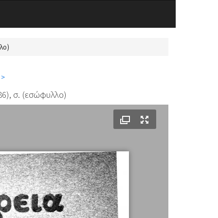
λο)
 >
), σ. (εσώφυλλο)