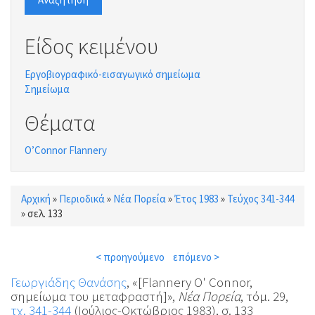
Είδος κειμένου
Εργοβιογραφικό-εισαγωγικό σημείωμα
Σημείωμα
Θέματα
O’Connor Flannery
Αρχική
»
Περιοδικά
»
Νέα Πορεία
»
Έτος 1983
»
Τεύχος 341-344
Είστε εδώ
»
σελ. 133
< προηγούμενο
επόμενο >
Γεωργιάδης Θανάσης
, «[Flannery O' Connor,
σημείωμα του μεταφραστή]»,
Νέα Πορεία
, τόμ. 29,
τχ. 341-344
(Ιούλιος-Οκτώβριος 1983), σ. 133