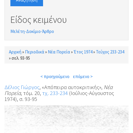
Είδος κειμένου
Μελέτη-Δοκίμιο-Άρθρο
Αρχική
»
Περιοδικά
»
Νέα Πορεία
»
Έτος 1974
»
Τεύχος 233-234
Είστε εδώ
»
σελ. 93-95
< προηγούμενο
επόμενο >
Δέλιος Γιώργος
, «Απόπειρα αυτοκριτικής»,
Νέα
Πορεία
, τόμ. 20,
τχ. 233-234
(Ιούλιος-Αύγουστος
1974), σ. 93-95