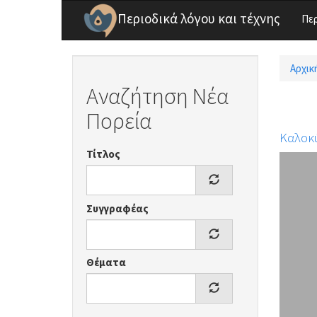
Παράκαμψη προς το κυρίως περιεχόμενο
Περιοδικά λόγου και τέχνης
Πε
Αρχικ
Είσ
Αναζήτηση Νέα
Πορεία
Καλοκ
Τίτλος
Συγγραφέας
Θέματα