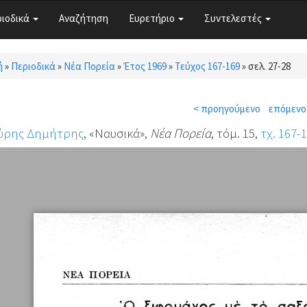
ριοδικά
Αναζήτηση
Ευρετήριο
Συντελεστές
ή
»
Περιοδικά
»
Νέα Πορεία
»
Έτος 1969
»
Τεύχος 167-169
»
σελ. 27-28
τε εδώ
< προηγούμενο
επόμενο
ύρης Δημήτρης
, «Ναυσικά»,
Νέα Πορεία
, τόμ. 15,
τχ. 167-