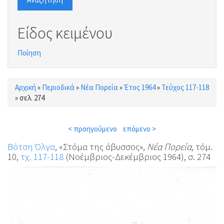
Είδος κειμένου
Ποίηση
Αρχική
»
Περιοδικά
»
Νέα Πορεία
»
Έτος 1964
»
Τεύχος 117-118
Είστε εδώ
»
σελ. 274
< προηγούμενο
επόμενο >
Βότση Όλγα
, «Στόμα της άβυσσος»,
Νέα Πορεία
, τόμ.
10,
τχ. 117-118
(Νοέμβριος-Δεκέμβριος 1964), σ. 274