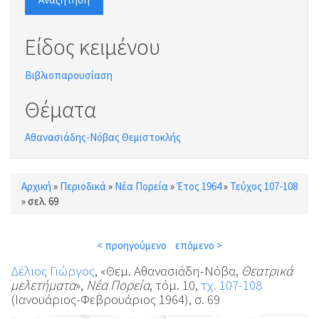
Είδος κειμένου
Βιβλιοπαρουσίαση
Θέματα
Αθανασιάδης-Νόβας Θεμιστοκλής
Αρχική
»
Περιοδικά
»
Νέα Πορεία
»
Έτος 1964
»
Τεύχος 107-108
Είστε εδώ
»
σελ. 69
< προηγούμενο
επόμενο >
Δέλιος Γιώργος
, «Θεμ. Αθανασιάδη-Νόβα,
Θεατρικά
μελετήματα
»,
Νέα Πορεία
, τόμ. 10,
τχ. 107-108
(Ιανουάριος-Φεβρουάριος 1964), σ. 69