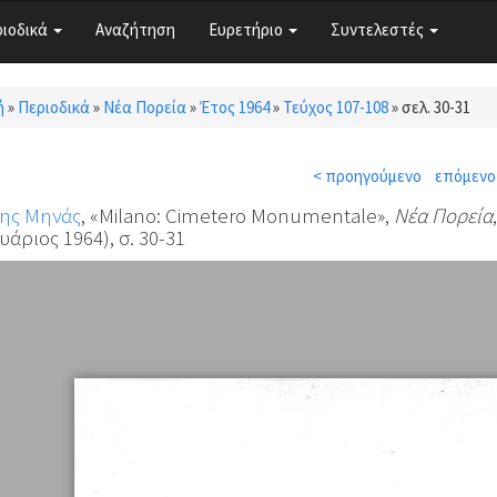
ριοδικά
Αναζήτηση
Ευρετήριο
Συντελεστές
ή
»
Περιοδικά
»
Νέα Πορεία
»
Έτος 1964
»
Τεύχος 107-108
»
σελ. 30-31
τε εδώ
< προηγούμενο
επόμενο
ης Μηνάς
, «Milano: Cimetero Monumentale»,
Νέα Πορεία
άριος 1964), σ. 30-31