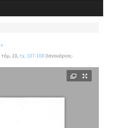
 >
, τόμ. 10,
τχ. 107-108
(Ιανουάριος-