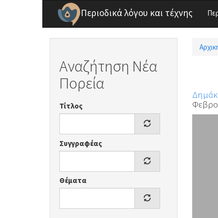
Παράκαμψη προς το κυρίως περιεχόμενο
Περιοδικά λόγου και τέχνης
Πε
Αρχικ
Είσ
Αναζήτηση Νέα
Πορεία
Δημάκ
Φεβρου
Τίτλος
Συγγραφέας
Θέματα