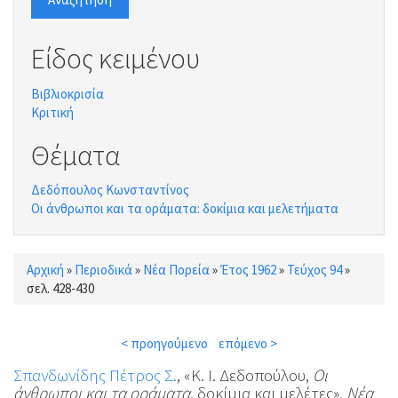
Είδος κειμένου
Βιβλιοκρισία
Κριτική
Θέματα
Δεδόπουλος Κωνσταντίνος
Οι άνθρωποι και τα οράματα: δοκίμια και μελετήματα
Αρχική
»
Περιοδικά
»
Νέα Πορεία
»
Έτος 1962
»
Τεύχος 94
»
Είστε εδώ
σελ. 428-430
< προηγούμενο
επόμενο >
Σπανδωνίδης Πέτρος Σ.
, «Κ. Ι. Δεδοπούλου,
Οι
άνθρωποι και τα οράματα
, δοκίμια και μελέτες»,
Νέα