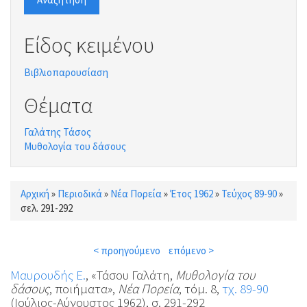
Είδος κειμένου
Βιβλιοπαρουσίαση
Θέματα
Γαλάτης Τάσος
Μυθολογία του δάσους
Αρχική
»
Περιοδικά
»
Νέα Πορεία
»
Έτος 1962
»
Τεύχος 89-90
»
Είστε εδώ
σελ. 291-292
< προηγούμενο
επόμενο >
Μαυρουδής Ε.
, «Τάσου Γαλάτη,
Μυθολογία του
δάσους
, ποιήματα»,
Νέα Πορεία
, τόμ. 8,
τχ. 89-90
(Ιούλιος-Αύγουστος 1962), σ. 291-292