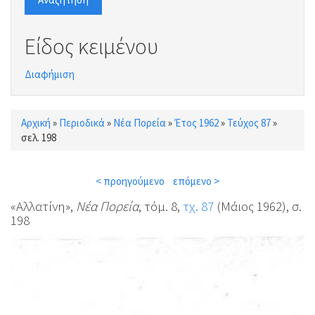
Είδος κειμένου
Διαφήμιση
Αρχική
»
Περιοδικά
»
Νέα Πορεία
»
Έτος 1962
»
Τεύχος 87
»
Είστε εδώ
σελ. 198
< προηγούμενο
επόμενο >
«Αλλατίνη»,
Νέα Πορεία
, τόμ. 8,
τχ. 87
(Μάιος 1962), σ.
198