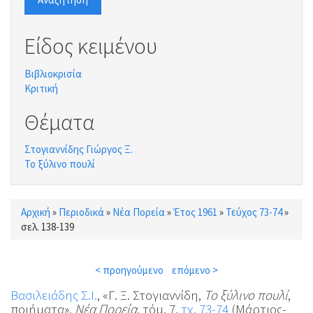
Είδος κειμένου
Βιβλιοκρισία
Κριτική
Θέματα
Στογιαννίδης Γιώργος Ξ.
Το ξύλινο πουλί
Αρχική
»
Περιοδικά
»
Νέα Πορεία
»
Έτος 1961
»
Τεύχος 73-74
»
Είστε εδώ
σελ. 138-139
< προηγούμενο
επόμενο >
Βασιλειάδης Σ.Ι.
, «Γ. Ξ. Στογιαννίδη,
Το ξύλινο πουλί
,
ποιήματα»,
Νέα Πορεία
, τόμ. 7,
τχ. 73-74
(Μάρτιος-